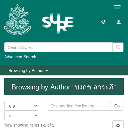
Toggl
navig
Advanced Search
Browsing by Author
Browsing by Author "บงกช สาระภี"
Go
Now showing items 1-2 of 2