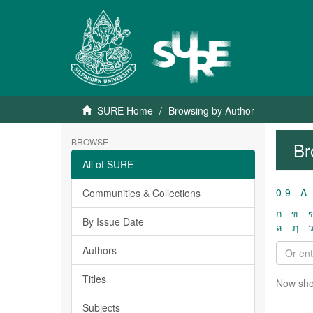
SURE Home
Browsing by Author
BROWSE
Br
All of SURE
0-9
A
Communities & Collections
ก
ข
By Issue Date
ล
ฦ
Authors
Titles
Now sho
Subjects