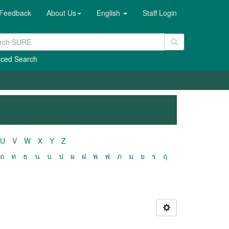
Feedback
About Us
English
Staff Login
ced Search
U
V
W
X
Y
Z
ถ
ท
ธ
น
บ
ป
ผ
ฝ
พ
ฟ
ภ
ม
ย
ร
ฤ