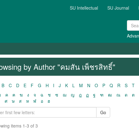
SU Intellectual
SU Journal
Advan
owsing by Author "คมสัน เพ็ชรสิทธิ์"
B
C
D
E
F
G
H
I
J
K
L
M
N
O
P
Q
R
S
T
ฃ
ค
ฅ
ฆ
ง
จ
ฉ
ช
ซ
ฌ
ญ
ฎ
ฏ
ฐ
ฑ
ฒ
ณ
ด
ต
ว
ศ
ษ
ส
ห
ฬ
อ
ฮ
Go
wing items 1-3 of 3