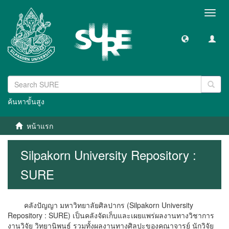
Toggl
navig
ค้นหาขั้นสูง
หน้าแรก
Silpakorn University Repository :
SURE
คลังปัญญา มหาวิทยาลัยศิลปากร (Silpakorn University
Repository : SURE) เป็นคลังจัดเก็บและเผยแพร่ผลงานทางวิชาการ
งานวิจัย วิทยานิพนธ์ รวมทั้งผลงานทางศิลปะของคณาจารย์ นักวิจัย