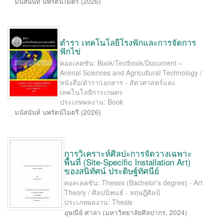
มนัสนันท์ นพรัตน์ไมตรี
(
2026
)
ตำรา เทคโนโลยีโรงฟักและการจัดการ
ฟักไข่
คอลเลคชัน: Book/Textbook/Document –
Animal Sciences and Agricultural Technology /
หนังสือ/ตำรา/เอกสาร - สัตวศาสตร์และ
เทคโนโลยีการเกษตร
ประเภทผลงาน: Book
มนัสนันท์ นพรัตน์ไมตรี
(
2026
)
การวิเคราะห์ศิลปะการจัดวางเฉพาะ
พื้นที่ (Site-Speciﬁc Installation Art)
ของสนิทัศน์ ประดิษฐ์ทัศนีย์
คอลเลคชัน: Theses (Bachelor's degree) - Art
Theory / ศิลปนิพนธ์ - ทฤษฎีศิลป์
ประเภทผลงาน: Thesis
อุษณีย์ ศาลา
(
มหาวิทยาลัยศิลปากร
,
2024
)