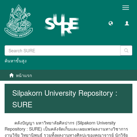
Toggl
navig
ค้นหาขั้นสูง
หน้าแรก
Silpakorn University Repository :
SURE
คลังปัญญา มหาวิทยาลัยศิลปากร (Silpakorn University
Repository : SURE) เป็นคลังจัดเก็บและเผยแพร่ผลงานทางวิชาการ
งานวิจัย วิทยานิพนธ์ รวมทั้งผลงานทางศิลปะของคณาจารย์ นักวิจัย