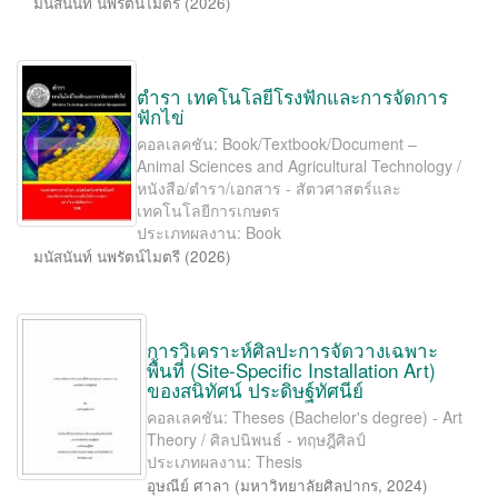
มนัสนันท์ นพรัตน์ไมตรี
(
2026
)
ตำรา เทคโนโลยีโรงฟักและการจัดการ
ฟักไข่
คอลเลคชัน: Book/Textbook/Document –
Animal Sciences and Agricultural Technology /
หนังสือ/ตำรา/เอกสาร - สัตวศาสตร์และ
เทคโนโลยีการเกษตร
ประเภทผลงาน: Book
มนัสนันท์ นพรัตน์ไมตรี
(
2026
)
การวิเคราะห์ศิลปะการจัดวางเฉพาะ
พื้นที่ (Site-Speciﬁc Installation Art)
ของสนิทัศน์ ประดิษฐ์ทัศนีย์
คอลเลคชัน: Theses (Bachelor's degree) - Art
Theory / ศิลปนิพนธ์ - ทฤษฎีศิลป์
ประเภทผลงาน: Thesis
อุษณีย์ ศาลา
(
มหาวิทยาลัยศิลปากร
,
2024
)