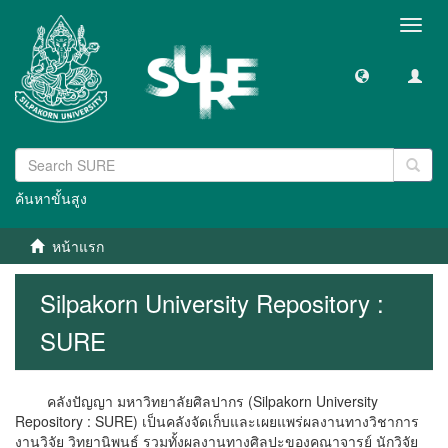
Toggl
navig
ค้นหาขั้นสูง
หน้าแรก
Silpakorn University Repository :
SURE
คลังปัญญา มหาวิทยาลัยศิลปากร (Silpakorn University
Repository : SURE) เป็นคลังจัดเก็บและเผยแพร่ผลงานทางวิชาการ
งานวิจัย วิทยานิพนธ์ รวมทั้งผลงานทางศิลปะของคณาจารย์ นักวิจัย