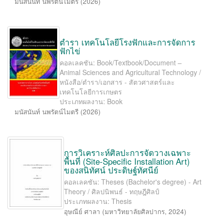
มนัสนันท์ นพรัตน์ไมตรี
(
2026
)
ตำรา เทคโนโลยีโรงฟักและการจัดการ
ฟักไข่
คอลเลคชัน: Book/Textbook/Document –
Animal Sciences and Agricultural Technology /
หนังสือ/ตำรา/เอกสาร - สัตวศาสตร์และ
เทคโนโลยีการเกษตร
ประเภทผลงาน: Book
มนัสนันท์ นพรัตน์ไมตรี
(
2026
)
การวิเคราะห์ศิลปะการจัดวางเฉพาะ
พื้นที่ (Site-Speciﬁc Installation Art)
ของสนิทัศน์ ประดิษฐ์ทัศนีย์
คอลเลคชัน: Theses (Bachelor's degree) - Art
Theory / ศิลปนิพนธ์ - ทฤษฎีศิลป์
ประเภทผลงาน: Thesis
อุษณีย์ ศาลา
(
มหาวิทยาลัยศิลปากร
,
2024
)