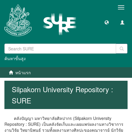
Toggl
navig
ค้นหาขั้นสูง
หน้าแรก
Silpakorn University Repository :
SURE
คลังปัญญา มหาวิทยาลัยศิลปากร (Silpakorn University
Repository : SURE) เป็นคลังจัดเก็บและเผยแพร่ผลงานทางวิชาการ
งานวิจัย วิทยานิพนธ์ รวมทั้งผลงานทางศิลปะของคณาจารย์ นักวิจัย