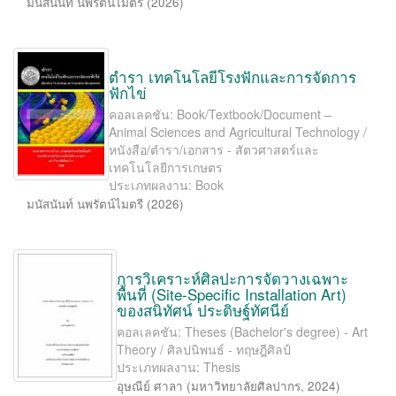
มนัสนันท์ นพรัตน์ไมตรี
(
2026
)
ตำรา เทคโนโลยีโรงฟักและการจัดการ
ฟักไข่
คอลเลคชัน: Book/Textbook/Document –
Animal Sciences and Agricultural Technology /
หนังสือ/ตำรา/เอกสาร - สัตวศาสตร์และ
เทคโนโลยีการเกษตร
ประเภทผลงาน: Book
มนัสนันท์ นพรัตน์ไมตรี
(
2026
)
การวิเคราะห์ศิลปะการจัดวางเฉพาะ
พื้นที่ (Site-Speciﬁc Installation Art)
ของสนิทัศน์ ประดิษฐ์ทัศนีย์
คอลเลคชัน: Theses (Bachelor's degree) - Art
Theory / ศิลปนิพนธ์ - ทฤษฎีศิลป์
ประเภทผลงาน: Thesis
อุษณีย์ ศาลา
(
มหาวิทยาลัยศิลปากร
,
2024
)