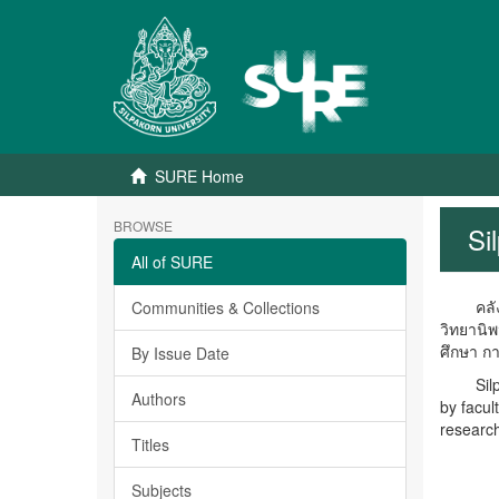
SURE Home
BROWSE
Si
All of SURE
คลังปัญ
Communities & Collections
วิทยานิ
ศึกษา ก
By Issue Date
Silpakor
Authors
by facul
research
Titles
Subjects