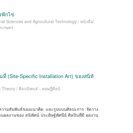
ฟักไข่
l Sciences and Agricultural Technology / หนังสือ/
ารเกษตร
ี่ (Site-Speciﬁc Installation Art) ของสนิทั
 Theory / ศิลปนิพนธ์ - ทฤษฎีศิลป์
าะห์ความสัมพันธ์ของแนวคิด และรูปแบบศิลปะการ จัดวาง
ผ่านผลงานของ สนิทัศน์ ประดิษฐ์ทัศนีย์ ศิลปินที่มี ผลงาน