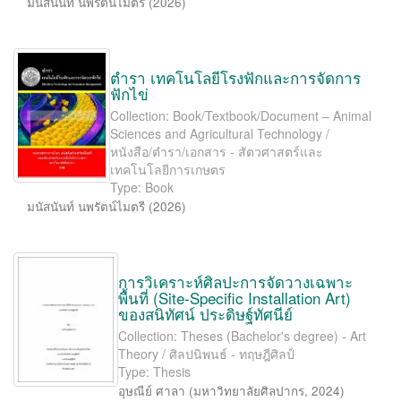
มนัสนันท์ นพรัตน์ไมตรี
(
2026
)
ตำรา เทคโนโลยีโรงฟักและการจัดการ
ฟักไข่
Collection: Book/Textbook/Document – Animal
Sciences and Agricultural Technology /
หนังสือ/ตำรา/เอกสาร - สัตวศาสตร์และ
เทคโนโลยีการเกษตร
Type: Book
มนัสนันท์ นพรัตน์ไมตรี
(
2026
)
การวิเคราะห์ศิลปะการจัดวางเฉพาะ
พื้นที่ (Site-Speciﬁc Installation Art)
ของสนิทัศน์ ประดิษฐ์ทัศนีย์
Collection: Theses (Bachelor's degree) - Art
Theory / ศิลปนิพนธ์ - ทฤษฎีศิลป์
Type: Thesis
อุษณีย์ ศาลา
(
มหาวิทยาลัยศิลปากร
,
2024
)