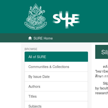
SURE Home
BROWSE
Si
All of SURE
คลังปัญ
Communities & Collections
วิทยานิ
ศึกษา ก
By Issue Date
Silpakor
Authors
by facul
research
Titles
Subjects