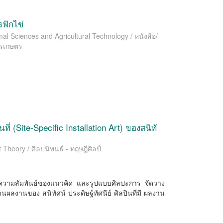
ฟักไข่
l Sciences and Agricultural Technology / หนังสือ/
ารเกษตร
ี่ (Site-Speciﬁc Installation Art) ของสนิทั
 Theory / ศิลปนิพนธ์ - ทฤษฎีศิลป์
าะห์ความสัมพันธ์ของแนวคิด และรูปแบบศิลปะการ จัดวาง
ผ่านผลงานของ สนิทัศน์ ประดิษฐ์ทัศนีย์ ศิลปินที่มี ผลงาน