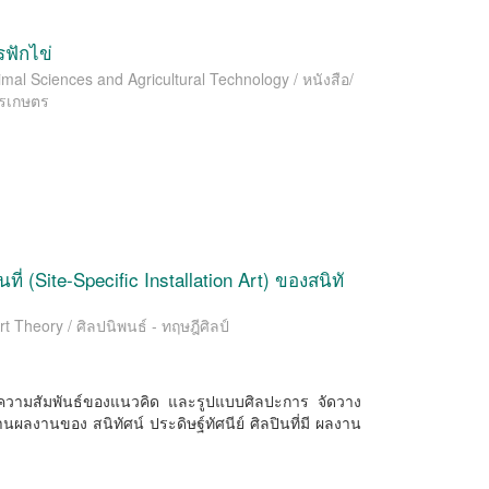
ฟักไข่
l Sciences and Agricultural Technology / หนังสือ/
ารเกษตร
ี่ (Site-Speciﬁc Installation Art) ของสนิทั
 Theory / ศิลปนิพนธ์ - ทฤษฎีศิลป์
าะห์ความสัมพันธ์ของแนวคิด และรูปแบบศิลปะการ จัดวาง
ผ่านผลงานของ สนิทัศน์ ประดิษฐ์ทัศนีย์ ศิลปินที่มี ผลงาน