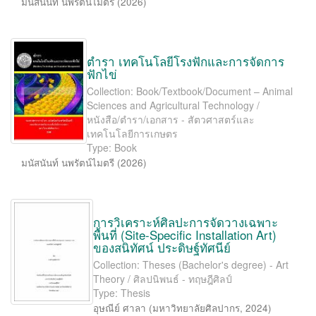
มนัสนันท์ นพรัตน์ไมตรี
(
2026
)
ตำรา เทคโนโลยีโรงฟักและการจัดการ
ฟักไข่
Collection: Book/Textbook/Document – Animal
Sciences and Agricultural Technology /
หนังสือ/ตำรา/เอกสาร - สัตวศาสตร์และ
เทคโนโลยีการเกษตร
Type: Book
มนัสนันท์ นพรัตน์ไมตรี
(
2026
)
การวิเคราะห์ศิลปะการจัดวางเฉพาะ
พื้นที่ (Site-Speciﬁc Installation Art)
ของสนิทัศน์ ประดิษฐ์ทัศนีย์
Collection: Theses (Bachelor's degree) - Art
Theory / ศิลปนิพนธ์ - ทฤษฎีศิลป์
Type: Thesis
อุษณีย์ ศาลา
(
มหาวิทยาลัยศิลปากร
,
2024
)