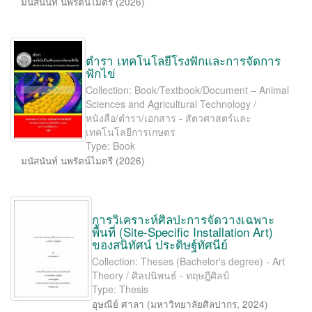
มนัสนันท์ นพรัตน์ไมตรี
(
2026
)
ตำรา เทคโนโลยีโรงฟักและการจัดการ
ฟักไข่
Collection: Book/Textbook/Document – Animal
Sciences and Agricultural Technology /
หนังสือ/ตำรา/เอกสาร - สัตวศาสตร์และ
เทคโนโลยีการเกษตร
Type: Book
มนัสนันท์ นพรัตน์ไมตรี
(
2026
)
การวิเคราะห์ศิลปะการจัดวางเฉพาะ
พื้นที่ (Site-Speciﬁc Installation Art)
ของสนิทัศน์ ประดิษฐ์ทัศนีย์
Collection: Theses (Bachelor's degree) - Art
Theory / ศิลปนิพนธ์ - ทฤษฎีศิลป์
Type: Thesis
อุษณีย์ ศาลา
(
มหาวิทยาลัยศิลปากร
,
2024
)