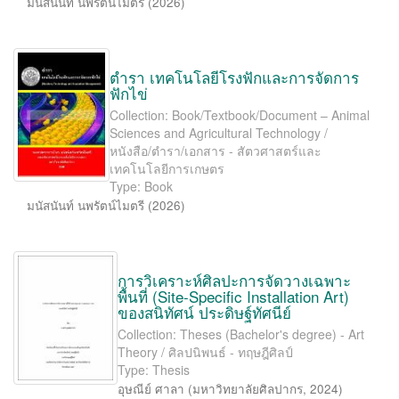
มนัสนันท์ นพรัตน์ไมตรี
(
2026
)
ตำรา เทคโนโลยีโรงฟักและการจัดการ
ฟักไข่
Collection: Book/Textbook/Document – Animal
Sciences and Agricultural Technology /
หนังสือ/ตำรา/เอกสาร - สัตวศาสตร์และ
เทคโนโลยีการเกษตร
Type: Book
มนัสนันท์ นพรัตน์ไมตรี
(
2026
)
การวิเคราะห์ศิลปะการจัดวางเฉพาะ
พื้นที่ (Site-Speciﬁc Installation Art)
ของสนิทัศน์ ประดิษฐ์ทัศนีย์
Collection: Theses (Bachelor's degree) - Art
Theory / ศิลปนิพนธ์ - ทฤษฎีศิลป์
Type: Thesis
อุษณีย์ ศาลา
(
มหาวิทยาลัยศิลปากร
,
2024
)