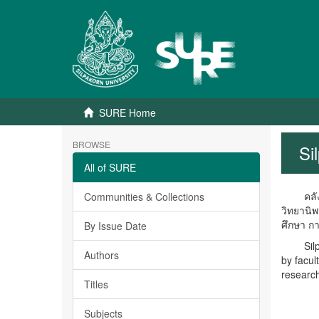
SURE Home
BROWSE
Si
All of SURE
คลังปัญ
Communities & Collections
วิทยานิ
ศึกษา ก
By Issue Date
Silpakor
Authors
by facul
research
Titles
Subjects