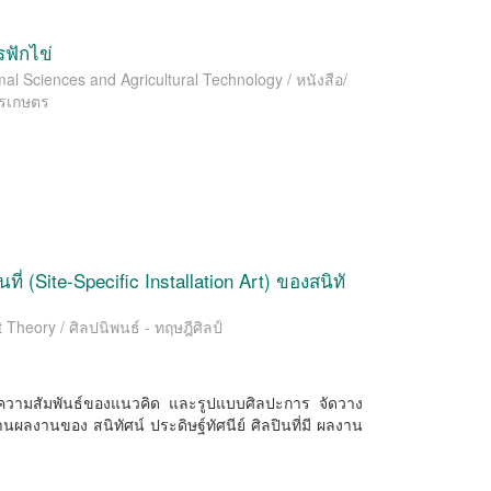
ฟักไข่
l Sciences and Agricultural Technology / หนังสือ/
ารเกษตร
ี่ (Site-Speciﬁc Installation Art) ของสนิทั
 Theory / ศิลปนิพนธ์ - ทฤษฎีศิลป์
าะห์ความสัมพันธ์ของแนวคิด และรูปแบบศิลปะการ จัดวาง
ผ่านผลงานของ สนิทัศน์ ประดิษฐ์ทัศนีย์ ศิลปินที่มี ผลงาน