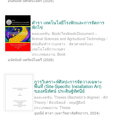
มนัสนันท์ นพรัตน์ไมตรี
(
2026
)
ตำรา เทคโนโลยีโรงฟักและการจัดการ
ฟักไข่
คอลเลคชัน: Book/Textbook/Document –
Animal Sciences and Agricultural Technology /
หนังสือ/ตำรา/เอกสาร - สัตวศาสตร์และ
เทคโนโลยีการเกษตร
ประเภทผลงาน: Book
มนัสนันท์ นพรัตน์ไมตรี
(
2026
)
การวิเคราะห์ศิลปะการจัดวางเฉพาะ
พื้นที่ (Site-Speciﬁc Installation Art)
ของสนิทัศน์ ประดิษฐ์ทัศนีย์
คอลเลคชัน: Theses (Bachelor's degree) - Art
Theory / ศิลปนิพนธ์ - ทฤษฎีศิลป์
ประเภทผลงาน: Thesis
อุษณีย์ ศาลา
(
มหาวิทยาลัยศิลปากร
,
2024
)