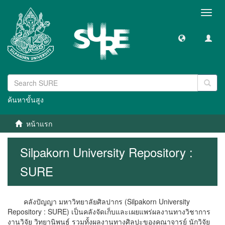
Toggl
navig
ค้นหาขั้นสูง
หน้าแรก
Silpakorn University Repository :
SURE
คลังปัญญา มหาวิทยาลัยศิลปากร (Silpakorn University
Repository : SURE) เป็นคลังจัดเก็บและเผยแพร่ผลงานทางวิชาการ
งานวิจัย วิทยานิพนธ์ รวมทั้งผลงานทางศิลปะของคณาจารย์ นักวิจัย