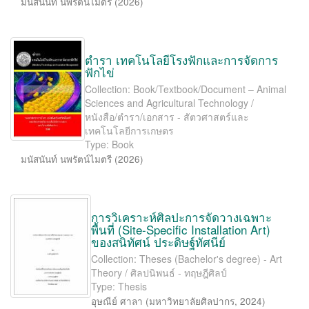
มนัสนันท์ นพรัตน์ไมตรี
(
2026
)
ตำรา เทคโนโลยีโรงฟักและการจัดการ
ฟักไข่
Collection: Book/Textbook/Document – Animal
Sciences and Agricultural Technology /
หนังสือ/ตำรา/เอกสาร - สัตวศาสตร์และ
เทคโนโลยีการเกษตร
Type: Book
มนัสนันท์ นพรัตน์ไมตรี
(
2026
)
การวิเคราะห์ศิลปะการจัดวางเฉพาะ
พื้นที่ (Site-Speciﬁc Installation Art)
ของสนิทัศน์ ประดิษฐ์ทัศนีย์
Collection: Theses (Bachelor's degree) - Art
Theory / ศิลปนิพนธ์ - ทฤษฎีศิลป์
Type: Thesis
อุษณีย์ ศาลา
(
มหาวิทยาลัยศิลปากร
,
2024
)