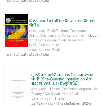
มนัสนันท์ นพรัตน์ไมตรี
(
2026
)
ตำรา เทคโนโลยีโรงฟักและการจัดการ
ฟักไข่
คอลเลคชัน: Book/Textbook/Document –
Animal Sciences and Agricultural Technology /
หนังสือ/ตำรา/เอกสาร - สัตวศาสตร์และ
เทคโนโลยีการเกษตร
ประเภทผลงาน: Book
มนัสนันท์ นพรัตน์ไมตรี
(
2026
)
การวิเคราะห์ศิลปะการจัดวางเฉพาะ
พื้นที่ (Site-Speciﬁc Installation Art)
ของสนิทัศน์ ประดิษฐ์ทัศนีย์
คอลเลคชัน: Theses (Bachelor's degree) - Art
Theory / ศิลปนิพนธ์ - ทฤษฎีศิลป์
ประเภทผลงาน: Thesis
อุษณีย์ ศาลา
(
มหาวิทยาลัยศิลปากร
,
2024
)