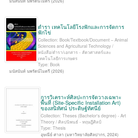
มนัสนันท์ นพรัตน์ไมตรี
(
2026
)
ตำรา เทคโนโลยีโรงฟักและการจัดการ
ฟักไข่
Collection: Book/Textbook/Document – Animal
Sciences and Agricultural Technology /
หนังสือ/ตำรา/เอกสาร - สัตวศาสตร์และ
เทคโนโลยีการเกษตร
Type: Book
มนัสนันท์ นพรัตน์ไมตรี
(
2026
)
การวิเคราะห์ศิลปะการจัดวางเฉพาะ
พื้นที่ (Site-Speciﬁc Installation Art)
ของสนิทัศน์ ประดิษฐ์ทัศนีย์
Collection: Theses (Bachelor's degree) - Art
Theory / ศิลปนิพนธ์ - ทฤษฎีศิลป์
Type: Thesis
อุษณีย์ ศาลา
(
มหาวิทยาลัยศิลปากร
,
2024
)