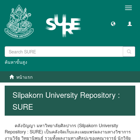
Toggl
navig
ค้นหาขั้นสูง
หน้าแรก
Silpakorn University Repository :
SURE
คลังปัญญา มหาวิทยาลัยศิลปากร (Silpakorn University
Repository : SURE) เป็นคลังจัดเก็บและเผยแพร่ผลงานทางวิชาการ
งานวิจัย วิทยานิพนธ์ รวมทั้งผลงานทางศิลปะของคณาจารย์ นักวิจัย