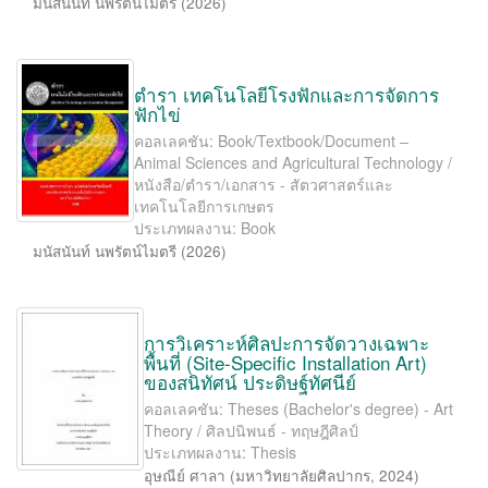
มนัสนันท์ นพรัตน์ไมตรี
(
2026
)
ตำรา เทคโนโลยีโรงฟักและการจัดการ
ฟักไข่
คอลเลคชัน: Book/Textbook/Document –
Animal Sciences and Agricultural Technology /
หนังสือ/ตำรา/เอกสาร - สัตวศาสตร์และ
เทคโนโลยีการเกษตร
ประเภทผลงาน: Book
มนัสนันท์ นพรัตน์ไมตรี
(
2026
)
การวิเคราะห์ศิลปะการจัดวางเฉพาะ
พื้นที่ (Site-Speciﬁc Installation Art)
ของสนิทัศน์ ประดิษฐ์ทัศนีย์
คอลเลคชัน: Theses (Bachelor's degree) - Art
Theory / ศิลปนิพนธ์ - ทฤษฎีศิลป์
ประเภทผลงาน: Thesis
อุษณีย์ ศาลา
(
มหาวิทยาลัยศิลปากร
,
2024
)