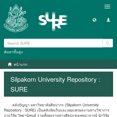
Toggl
navig
ค้นหาขั้นสูง
หน้าแรก
Silpakorn University Repository :
SURE
คลังปัญญา มหาวิทยาลัยศิลปากร (Silpakorn University
Repository : SURE) เป็นคลังจัดเก็บและเผยแพร่ผลงานทางวิชาการ
งานวิจัย วิทยานิพนธ์ รวมทั้งผลงานทางศิลปะของคณาจารย์ นักวิจัย