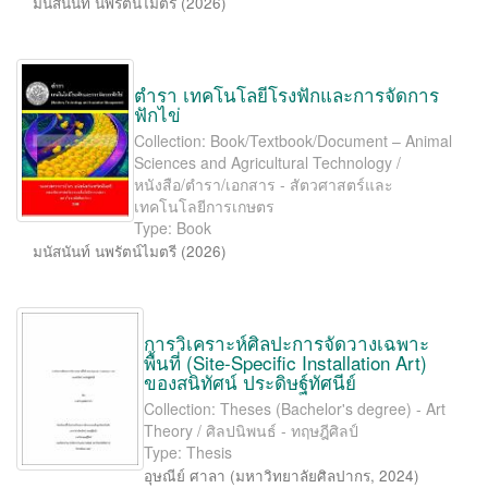
มนัสนันท์ นพรัตน์ไมตรี
(
2026
)
ตำรา เทคโนโลยีโรงฟักและการจัดการ
ฟักไข่
Collection: Book/Textbook/Document – Animal
Sciences and Agricultural Technology /
หนังสือ/ตำรา/เอกสาร - สัตวศาสตร์และ
เทคโนโลยีการเกษตร
Type: Book
มนัสนันท์ นพรัตน์ไมตรี
(
2026
)
การวิเคราะห์ศิลปะการจัดวางเฉพาะ
พื้นที่ (Site-Speciﬁc Installation Art)
ของสนิทัศน์ ประดิษฐ์ทัศนีย์
Collection: Theses (Bachelor's degree) - Art
Theory / ศิลปนิพนธ์ - ทฤษฎีศิลป์
Type: Thesis
อุษณีย์ ศาลา
(
มหาวิทยาลัยศิลปากร
,
2024
)