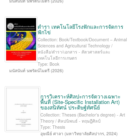
มนัสนันท์ นพรัตน์ไมตรี
(
2026
)
ตำรา เทคโนโลยีโรงฟักและการจัดการ
ฟักไข่
Collection: Book/Textbook/Document – Animal
Sciences and Agricultural Technology /
หนังสือ/ตำรา/เอกสาร - สัตวศาสตร์และ
เทคโนโลยีการเกษตร
Type: Book
มนัสนันท์ นพรัตน์ไมตรี
(
2026
)
การวิเคราะห์ศิลปะการจัดวางเฉพาะ
พื้นที่ (Site-Speciﬁc Installation Art)
ของสนิทัศน์ ประดิษฐ์ทัศนีย์
Collection: Theses (Bachelor's degree) - Art
Theory / ศิลปนิพนธ์ - ทฤษฎีศิลป์
Type: Thesis
อุษณีย์ ศาลา
(
มหาวิทยาลัยศิลปากร
,
2024
)