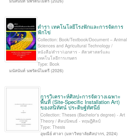
มนัสนันท์ นพรัตน์ไมตรี
(
2026
)
ตำรา เทคโนโลยีโรงฟักและการจัดการ
ฟักไข่
Collection: Book/Textbook/Document – Animal
Sciences and Agricultural Technology /
หนังสือ/ตำรา/เอกสาร - สัตวศาสตร์และ
เทคโนโลยีการเกษตร
Type: Book
มนัสนันท์ นพรัตน์ไมตรี
(
2026
)
การวิเคราะห์ศิลปะการจัดวางเฉพาะ
พื้นที่ (Site-Speciﬁc Installation Art)
ของสนิทัศน์ ประดิษฐ์ทัศนีย์
Collection: Theses (Bachelor's degree) - Art
Theory / ศิลปนิพนธ์ - ทฤษฎีศิลป์
Type: Thesis
อุษณีย์ ศาลา
(
มหาวิทยาลัยศิลปากร
,
2024
)