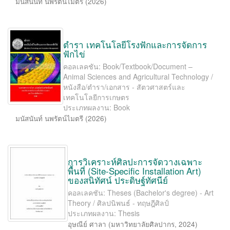
มนัสนันท์ นพรัตน์ไมตรี
(
2026
)
ตำรา เทคโนโลยีโรงฟักและการจัดการ
ฟักไข่
คอลเลคชัน: Book/Textbook/Document –
Animal Sciences and Agricultural Technology /
หนังสือ/ตำรา/เอกสาร - สัตวศาสตร์และ
เทคโนโลยีการเกษตร
ประเภทผลงาน: Book
มนัสนันท์ นพรัตน์ไมตรี
(
2026
)
การวิเคราะห์ศิลปะการจัดวางเฉพาะ
พื้นที่ (Site-Speciﬁc Installation Art)
ของสนิทัศน์ ประดิษฐ์ทัศนีย์
คอลเลคชัน: Theses (Bachelor's degree) - Art
Theory / ศิลปนิพนธ์ - ทฤษฎีศิลป์
ประเภทผลงาน: Thesis
อุษณีย์ ศาลา
(
มหาวิทยาลัยศิลปากร
,
2024
)