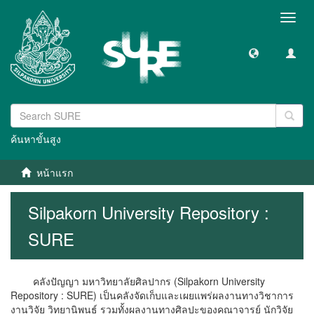
Toggl
navig
ค้นหาขั้นสูง
หน้าแรก
Silpakorn University Repository :
SURE
คลังปัญญา มหาวิทยาลัยศิลปากร (Silpakorn University
Repository : SURE) เป็นคลังจัดเก็บและเผยแพร่ผลงานทางวิชาการ
งานวิจัย วิทยานิพนธ์ รวมทั้งผลงานทางศิลปะของคณาจารย์ นักวิจัย