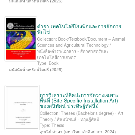
มนัสนันท์ นพรัตน์ไมตรี
(
2026
)
ตำรา เทคโนโลยีโรงฟักและการจัดการ
ฟักไข่
Collection: Book/Textbook/Document – Animal
Sciences and Agricultural Technology /
หนังสือ/ตำรา/เอกสาร - สัตวศาสตร์และ
เทคโนโลยีการเกษตร
Type: Book
มนัสนันท์ นพรัตน์ไมตรี
(
2026
)
การวิเคราะห์ศิลปะการจัดวางเฉพาะ
พื้นที่ (Site-Speciﬁc Installation Art)
ของสนิทัศน์ ประดิษฐ์ทัศนีย์
Collection: Theses (Bachelor's degree) - Art
Theory / ศิลปนิพนธ์ - ทฤษฎีศิลป์
Type: Thesis
อุษณีย์ ศาลา
(
มหาวิทยาลัยศิลปากร
,
2024
)