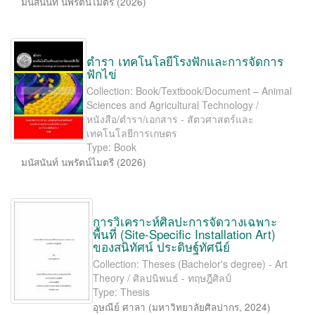
มนัสนันท์ นพรัตน์ไมตรี
(
2026
)
ตำรา เทคโนโลยีโรงฟักและการจัดการ
ฟักไข่
Collection: Book/Textbook/Document – Animal
Sciences and Agricultural Technology /
หนังสือ/ตำรา/เอกสาร - สัตวศาสตร์และ
เทคโนโลยีการเกษตร
Type: Book
มนัสนันท์ นพรัตน์ไมตรี
(
2026
)
การวิเคราะห์ศิลปะการจัดวางเฉพาะ
พื้นที่ (Site-Speciﬁc Installation Art)
ของสนิทัศน์ ประดิษฐ์ทัศนีย์
Collection: Theses (Bachelor's degree) - Art
Theory / ศิลปนิพนธ์ - ทฤษฎีศิลป์
Type: Thesis
อุษณีย์ ศาลา
(
มหาวิทยาลัยศิลปากร
,
2024
)